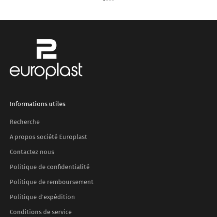
Aller à l'élément 1
Aller à l'élément 2
Aller à l'élément 3
Aller à l'élément 4
Informations utiles
Recherche
A propos société Europlast
Contactez nous
Politique de confidentialité
Politique de remboursement
Politique d'expédition
Conditions de service