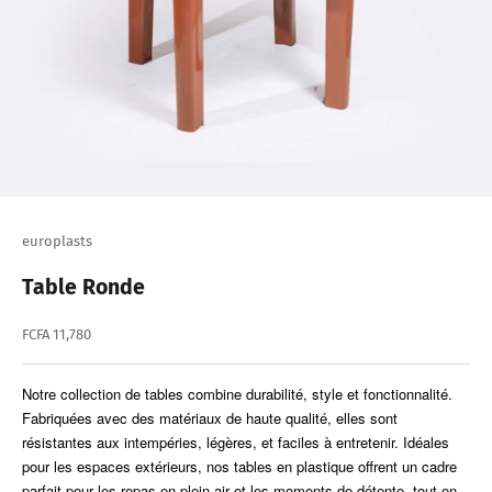
europlasts
Table Ronde
Prix de vente
FCFA 11,780
Notre collection de tables combine durabilité, style et fonctionnalité.
Fabriquées avec des matériaux de haute qualité, elles sont
résistantes aux intempéries, légères, et faciles à entretenir. Idéales
pour les espaces extérieurs, nos tables en plastique offrent un cadre
parfait pour les repas en plein air et les moments de détente, tout en