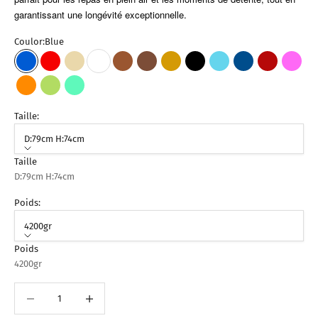
garantissant une longévité exceptionnelle.
Coulor:
Blue
Blue
Rouge
Beige
Blanc
Marron Clair
Marron Foncé
Gold
Noir
Bleu Ciel
Bleu Foncé
Bordeaux
Fuchs
Orange
Vert Pistache
Vert Turquoise
Taille:
D:79cm H:74cm
Taille
D:79cm H:74cm
Poids:
4200gr
Poids
4200gr
Diminuer la quantité
Augmenter la quantité