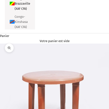
Brazzaville
(XAF CFA)
Congo-
Kinshasa
(XAF CFA)
Panier
Votre panier est vide
Zoomer sur l'image