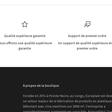
Qualité supérieure garantie
Support de premier ordre
ous offrons une qualité supérieure
Un support de qualité supérieure et
garantie
premier ordre
À propos de la boutique
Fondée en 2014 à Pointe-Noire, au Congo, Europlast est de
un acteur majeur de la fabrication de produits en plastique
Débutant avec cinq machines sur 2000 m², l'entreprise a
considérablement augmenté ses capacités. Aujourd'hui, l'u