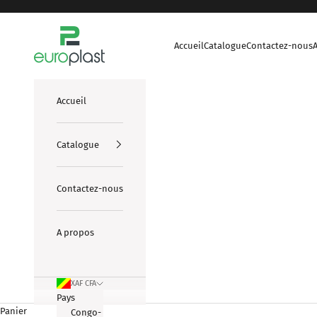
Passer au contenu
europlasts
Accueil
Catalogue
Contactez-nous
Accueil
Catalogue
Contactez-nous
A propos
XAF CFA
Pays
Panier
Congo-