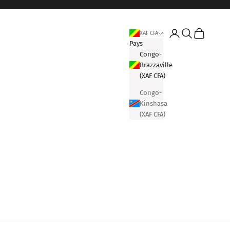
Connexion
Recherche
Panier
XAF CFA
Pays
Congo-
Brazzaville
(XAF CFA)
Congo-
Kinshasa
(XAF CFA)