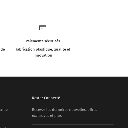
Paiements sécurisés
 de
Fabrication plastique, qualité et
innovation
Restez Connecté
venue
Recevez les dernières nouvelles, offres
.
exclusives et plus !
sine