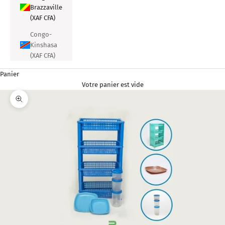
Brazzaville
(XAF CFA)
Congo-
Kinshasa
(XAF CFA)
Panier
Votre panier est vide
Zoomer sur l'image