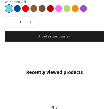
Color:
Bleu Ciel
Bleu Ciel
Bleu Foncé
Rouge
Marron Clair
Marron Foncé
Bordeaux
Fuchsia
Vert Pistache
Orange
Violet
Diminuer la quantité
Augmenter la quantité
Ajouter au panier
Recently viewed products