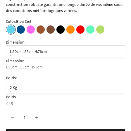
construction robuste garantit une longue durée de vie, même sous
des conditions météorologiques variées.
Color:
Bleu Ciel
Bleu Ciel
Bleu Foncé
Fuchsia
Marron Clair
Marron Foncé
Noir
Orange
Rouge
Vert Turquoise
Vert Pistache
Dimension:
L:50cm l:55cm H:76cm
Dimension
L:50cm l:55cm H:76cm
Poids:
2 Kg
Poids
2 Kg
Diminuer la quantité
Augmenter la quantité