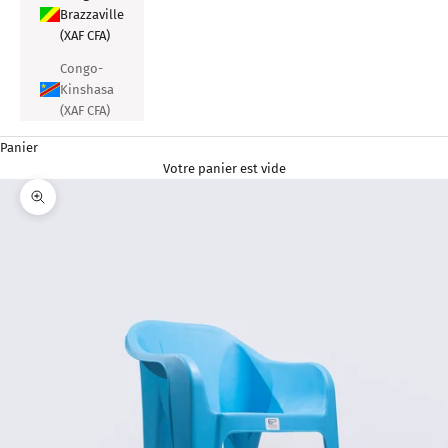
Brazzaville
(XAF CFA)
Congo-
Kinshasa
(XAF CFA)
Panier
Votre panier est vide
Zoomer sur l'image