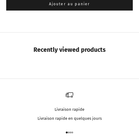
Ajouter au panier
Recently viewed products
Livraison rapide
Livraison rapide en quelques jours
Aller à l'élément 1
Aller à l'élément 2
Aller à l'élément 3
Aller à l'élément 4