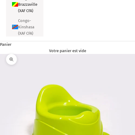
Brazzaville
(XAF CFA)
Congo-
Kinshasa
(XAF CFA)
Panier
Votre panier est vide
Zoomer sur l'image