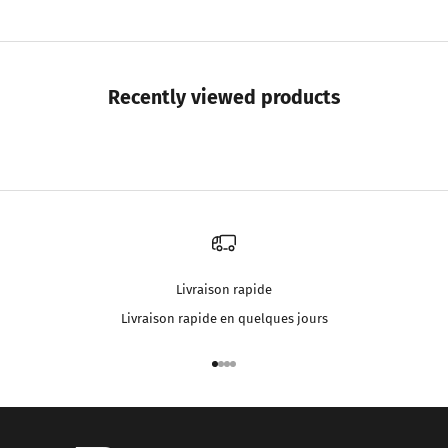
Recently viewed products
Livraison rapide
Livraison rapide en quelques jours
Aller à l'élément 1
Aller à l'élément 2
Aller à l'élément 3
Aller à l'élément 4