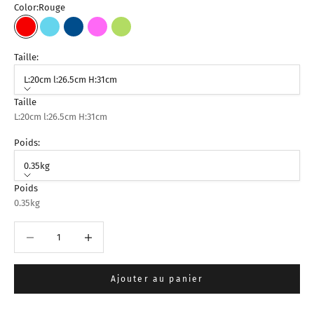
Color:
Rouge
Rouge
Bleu Ciel
Bleu Foncé
Fuchsia
Vert Pistache
Taille:
L:20cm l:26.5cm H:31cm
Taille
L:20cm l:26.5cm H:31cm
Poids:
0.35kg
Poids
0.35kg
Diminuer la quantité
Augmenter la quantité
Ajouter au panier