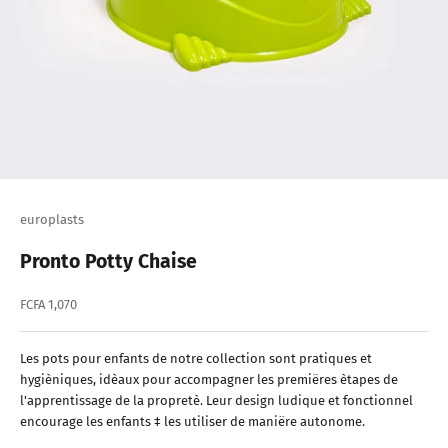
europlasts
Pronto Potty Chaise
Prix de vente
FCFA 1,070
Les pots pour enfants de notre collection sont pratiques et
hygièniques, idèaux pour accompagner les premiëres ètapes de
l'apprentissage de la propretè. Leur design ludique et fonctionnel
encourage les enfants ‡ les utiliser de maniëre autonome.