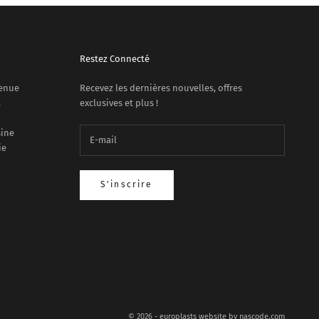
Restez Connecté
venue
Recevez les dernières nouvelles, offres
.
exclusives et plus !
sine
ie
S'inscrire
© 2026 - europlasts website by
nascode.com