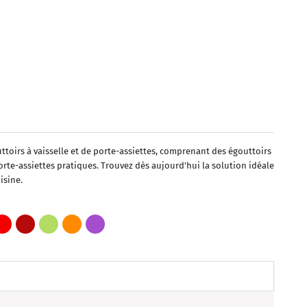
oirs à vaisselle et de porte-assiettes, comprenant des égouttoirs
orte-assiettes pratiques. Trouvez dès aujourd'hui la solution idéale
isine.
ir
on Foncé
Rouge
Bordeaux
Vert Pistache
Orange
Violet