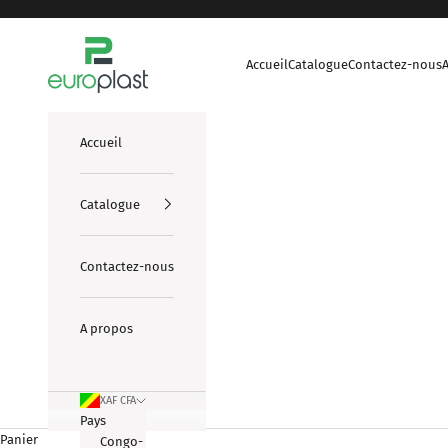
Passer au contenu
europlasts
Accueil
Catalogue
Contactez-nous
Accueil
Catalogue
Contactez-nous
A propos
XAF CFA
Pays
Panier
Congo-