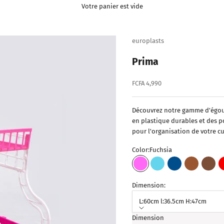
Votre panier est vide
europlasts
Prima
Prix de vente
FCFA 4,990
Découvrez notre gamme d'égoutt
en plastique durables et des p
pour l'organisation de votre cu
Color:
Fuchsia
Fuchsia
Bleu Ciel
Bleu Foncé
Marron Cla
Marr
Dimension:
L:60cm l:36.5cm H:47cm
Dimension