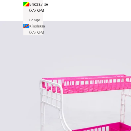
Brazzaville
(XAF CFA)
Congo-
Kinshasa
(XAF CFA)