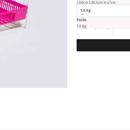
Poids:
L:60cm l:36.5cm H:47cm
1.6 Kg
Poids
Diminuer la quantité
Augmenter la qu
1.6 Kg