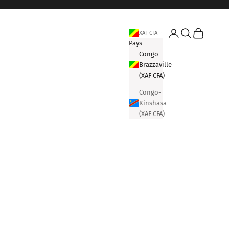
Connexion
Recherche
Panier
XAF CFA
Pays
Congo-
Brazzaville
(XAF CFA)
Congo-
Kinshasa
(XAF CFA)