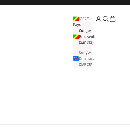
Connexion
Recherche
Panier
XAF CFA
Pays
Congo-
Brazzaville
(XAF CFA)
Congo-
Kinshasa
(XAF CFA)