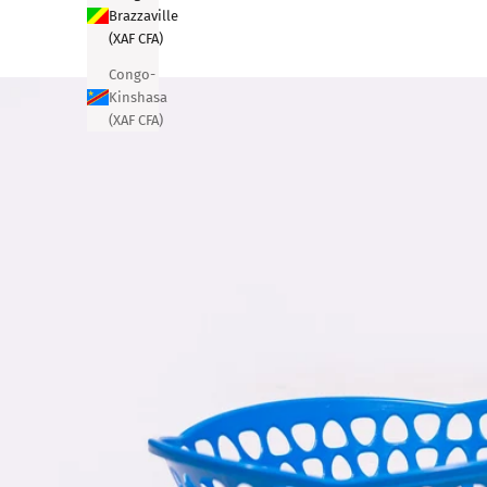
Brazzaville
(XAF CFA)
Congo-
Kinshasa
(XAF CFA)