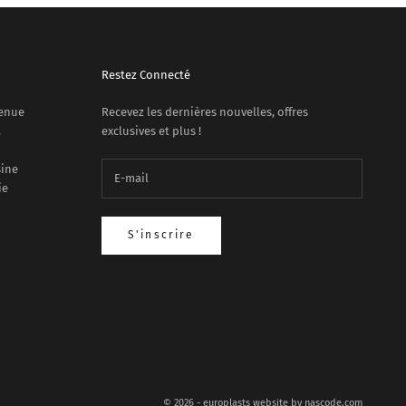
Restez Connecté
venue
Recevez les dernières nouvelles, offres
.
exclusives et plus !
sine
ie
S'inscrire
© 2026 - europlasts website by
nascode.com