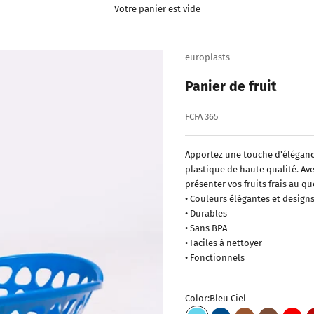
Votre panier est vide
europlasts
Panier de fruit
Prix de vente
FCFA 365
Apportez une touche d’élégance 
plastique de haute qualité. Av
présenter vos fruits frais au qu
• Couleurs élégantes et design
• Durables
• Sans BPA
• Faciles à nettoyer
• Fonctionnels
Color:
Bleu Ciel