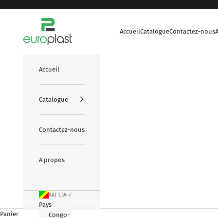
Passer au contenu
europlasts
Accueil
Catalogue
Contactez-nous
Accueil
Catalogue
Contactez-nous
A propos
XAF CFA
Pays
Panier
Congo-