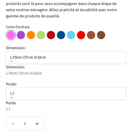
produits sont là pour vous accompagner dans chaque étape de
votre routine ménagère. Alliez praticité et durabilité avec notre
gamme de produits de qualité.
Color:
Fuchsia
Fuchsia
Violet
Orange
Vert Pistache
Bordeaux
Bleu Foncé
Bleu Ciel
Rouge
Marron Clair
Marron Foncé
Dimension:
L:70cm l:51cm H:32cm
Dimension
L:70cm l:51cm H:32cm
Poids:
1.7
Poids
1.7
Diminuer la quantité
Augmenter la quantité