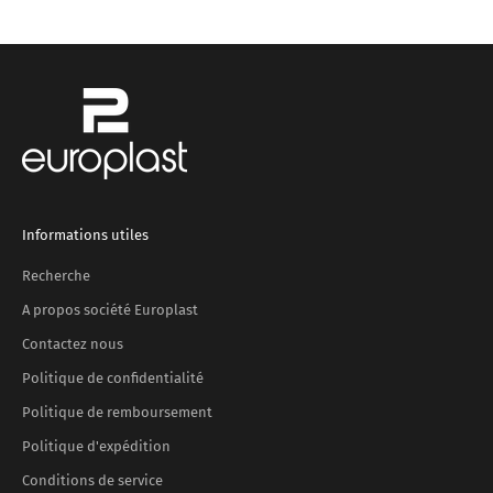
Aller à l'élément 1
Aller à l'élément 2
Aller à l'élément 3
Aller à l'élément 4
Informations utiles
Recherche
A propos société Europlast
Contactez nous
Politique de confidentialité
Politique de remboursement
Politique d'expédition
Conditions de service