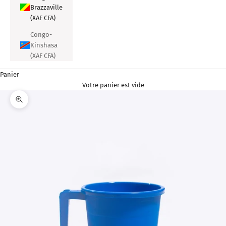
Brazzaville
(XAF CFA)
Congo-
Kinshasa
(XAF CFA)
Panier
Votre panier est vide
Zoomer sur l'image