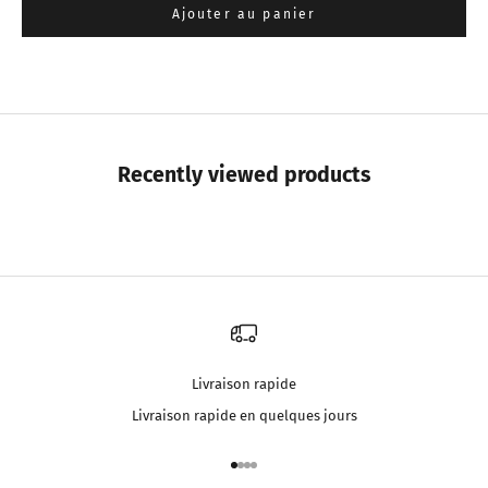
Ajouter au panier
Recently viewed products
Livraison rapide
Livraison rapide en quelques jours
Aller à l'élément 1
Aller à l'élément 2
Aller à l'élément 3
Aller à l'élément 4