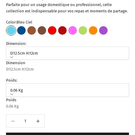
Parfaite pour un usage domestique ou professionnel, cette
collection est indispensable pour vos repas et moments de partage.
Color:
Bleu Ciel
Bleu Ciel
Bleu Foncé
Marron Clair
Marron Foncé
Rouge
Bordeaux
Fuchsia
Vert Pistache
Orange
Violet
Dimension:
D:12.5cm H:12cm
Dimension
D:12.5cm H:12cm
Poids:
0.06 Kg
Poids
0.06 Kg
Diminuer la quantité
Augmenter la quantité