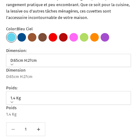
rangement pratique et peu encombrant. Que ce soit pour la cuisine,
la lessive ou d'autres tâches ménagères, ces cuvettes sont
l'accessoire incontournable de votre maison.
Color:
Bleu Ciel
Bleu Ciel
Bleu Foncé
Marron Clair
Marron Foncé
Rouge
Bordeaux
Fuchsia
Vert Pistache
Orange
Violet
Dimension:
D:65cm H:27cm
Dimension
D:65cm H:27cm
Poids:
1.4 Kg
Poids
1.4 Kg
Diminuer la quantité
Augmenter la quantité