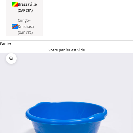
Brazzaville
(XAF CFA)
Congo-
Kinshasa
(XAF CFA)
Panier
Votre panier est vide
Zoomer sur l'image