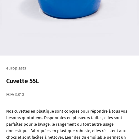
europlasts
Cuvette 55L
Prix de vente
FCFA 3,810
Nos cuvettes en plastique sont conçues pour répondre à tous vos
besoins quotidiens. Disponibles en plusieurs tailles, elles sont
parfaites pour le lavage, le rangement ou tout autre usage
domestique. Fabriquées en plastique robuste, elles résistent aux
chocs et sont faciles à nettoyer. Leur design empilable permet un