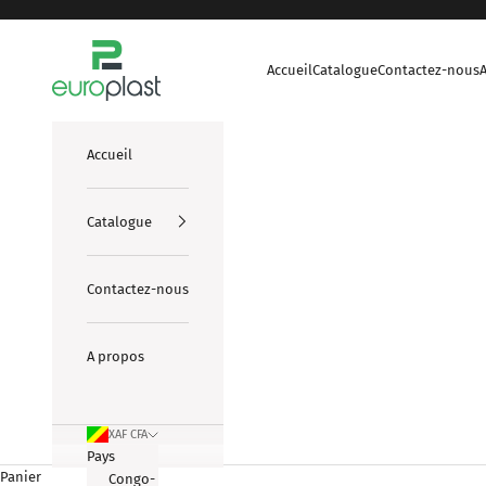
Passer au contenu
europlasts
Accueil
Catalogue
Contactez-nous
Accueil
Catalogue
Contactez-nous
A propos
XAF CFA
Pays
Panier
Congo-