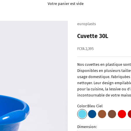
Votre panier est vide
europlasts
Cuvette 30L
Prix de vente
FCFA 2,395
Nos cuvettes en plastique son
Disponibles en plusieurs taille
usage domestique. Fabriquées en
nettoyer. Leur design empilab
pour la cuisine, la lessive ou 
incontournable de votre maiso
Color:
Bleu Ciel
Bleu Ciel
Bleu Foncé
Marron Clair
Marron Fo
Roug
Dimension: