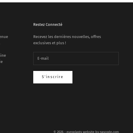
Restez Connecté
venue
Recevez les dernières nouvelles, offres
.
exclusives et plus !
sine
ie
S'inscrire
© 2026 - europlasts website by
nascode.com