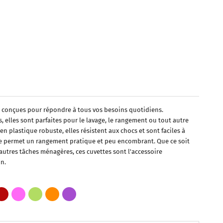
t conçues pour répondre à tous vos besoins quotidiens.
s, elles sont parfaites pour le lavage, le rangement ou tout autre
 plastique robuste, elles résistent aux chocs et sont faciles à
le permet un rangement pratique et peu encombrant. Que ce soit
d'autres tâches ménagères, ces cuvettes sont l'accessoire
n.
ncé
e
Bordeaux
Fuchsia
Vert Pistache
Orange
Violet