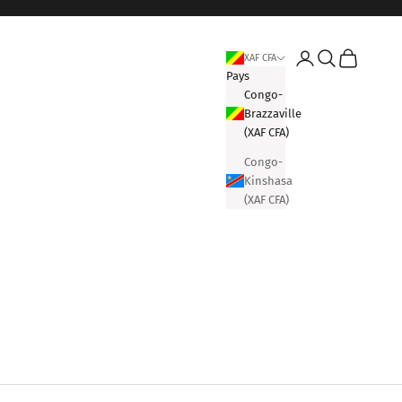
Connexion
Recherche
Panier
XAF CFA
Pays
Congo-
Brazzaville
(XAF CFA)
Congo-
Kinshasa
(XAF CFA)