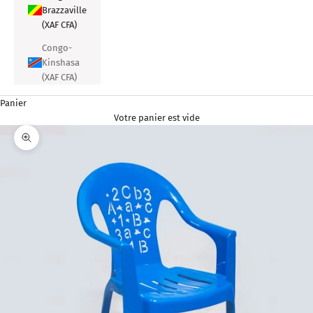
Brazzaville
(XAF CFA)
Congo-
Kinshasa
(XAF CFA)
Panier
Votre panier est vide
Zoomer sur l'image