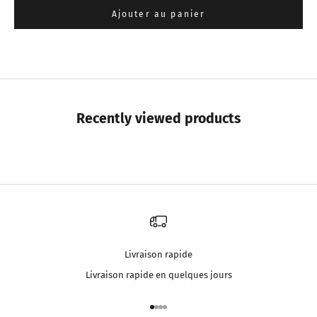
Ajouter au panier
Recently viewed products
Livraison rapide
Livraison rapide en quelques jours
Aller à l'élément 1
Aller à l'élément 2
Aller à l'élément 3
Aller à l'élément 4