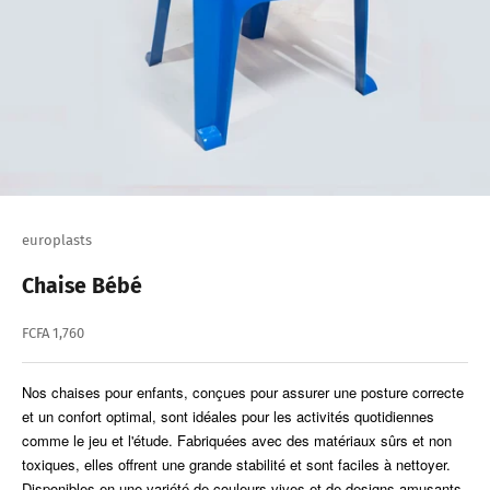
europlasts
Chaise Bébé
Prix de vente
FCFA 1,760
Nos chaises pour enfants, conçues pour assurer une posture correcte
et un confort optimal, sont idéales pour les activités quotidiennes
comme le jeu et l'étude. Fabriquées avec des matériaux sûrs et non
toxiques, elles offrent une grande stabilité et sont faciles à nettoyer.
Disponibles en une variété de couleurs vives et de designs amusants,