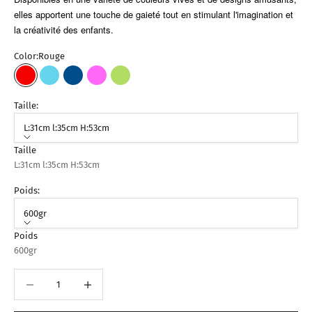
elles apportent une touche de gaieté tout en stimulant l'imagination et
la créativité des enfants.
Color:
Rouge
Rouge
Bleu Ciel
Bleu Foncé
Fuchsia
Vert Pistache
Taille:
L:31cm l:35cm H:53cm
Taille
L:31cm l:35cm H:53cm
Poids:
600gr
Poids
600gr
Diminuer la quantité
Augmenter la quantité