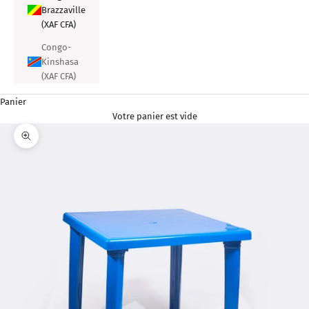
Brazzaville
(XAF CFA)
Congo-
Kinshasa
(XAF CFA)
Panier
Votre panier est vide
Zoomer sur l'image